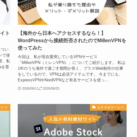
サイト
【海外から日本へアクセスするなら！】
WordPressから接続拒否されたのでMillenVPNを
使ってみた
につい
ンで使
今回は、私が現在愛用しているVPNサービス
際、私
「MillenVPN（ミレンVPN）」についてご紹介します。 私は
naを普
1年のうち海外で過ごす期間が長く、プラスWeb制作の仕事
をしているので、VPNは必須アイテムです。 今までにも、
ExpressVPNやNordVPNなど有名サービスを使っ...
2026/06/11
2026/06/25
ービス
おすすめサービス