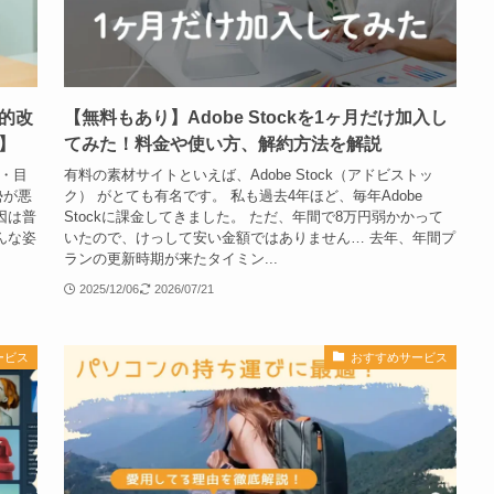
的改
【無料もあり】Adobe Stockを1ヶ月だけ加入し
】
てみた！料金や使い方、解約方法を解説
 ・目
有料の素材サイトといえば、Adobe Stock（アドビストッ
勢が悪
ク） がとても有名です。 私も過去4年ほど、毎年Adobe
因は普
Stockに課金してきました。 ただ、年間で8万円弱かかって
んな姿
いたので、けっして安い金額ではありません… 去年、年間プ
ランの更新時期が来たタイミン...
2025/12/06
2026/07/21
ービス
おすすめサービス