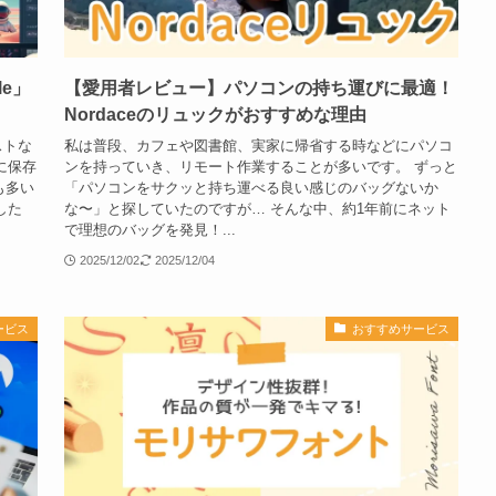
e」
【愛用者レビュー】パソコンの持ち運びに最適！
Nordaceのリュックがおすすめな理由
ストな
私は普段、カフェや図書館、実家に帰省する時などにパソコ
に保存
ンを持っていき、リモート作業することが多いです。 ずっと
も多い
「パソコンをサクッと持ち運べる良い感じのバッグないか
した
な〜」と探していたのですが… そんな中、約1年前にネット
で理想のバッグを発見！...
2025/12/02
2025/12/04
ービス
おすすめサービス